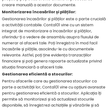
creare manuală a acestor documente.
Monitorizarea încasărilor și plăților:
Gestionarea încasărilor și plăților este o parte crucială
a activității contabile. Conta101 vine cu un sistem
integrat de monitorizare a încasărilor și plăților,
oferindu-ți o vedere de ansamblu asupra fluxului de
numerar al afacerii tale. Poți înregistra în mod facil
încasările și plățile, asociindu-le cu documentele
relevante. Astfel, poți ține evidența tranzacțiilor
financiare și poți genera rapoarte actualizate privind
situația financiară a afacerii tale.
Gestionarea eficientă a stocurilor:
Pentru afacerile care au gestionarea stocurilor ca
parte a activității lor, Conta101 vine cu opțiuni avansate
pentru gestionarea eficientă a stocurilor. Aplicația îți
permite să monitorizezi și să actualizezi stocurile
disponibile, să înregistrezi achizițiile și vânzările și să