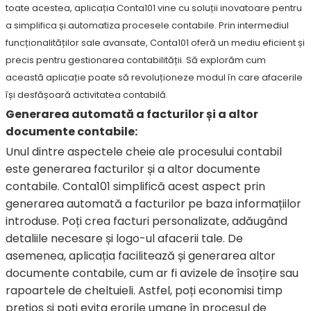
toate acestea, aplicația Conta101 vine cu soluții inovatoare pentru
a simplifica și automatiza procesele contabile. Prin intermediul
funcționalităților sale avansate, Conta101 oferă un mediu eficient și
precis pentru gestionarea contabilității. Să explorăm cum
această aplicație poate să revoluționeze modul în care afacerile
își desfășoară activitatea contabilă.
Generarea automată a facturilor și a altor
documente contabile:
Unul dintre aspectele cheie ale procesului contabil
este generarea facturilor și a altor documente
contabile. Conta101 simplifică acest aspect prin
generarea automată a facturilor pe baza informațiilor
introduse. Poți crea facturi personalizate, adăugând
detaliile necesare și logo-ul afacerii tale. De
asemenea, aplicația facilitează și generarea altor
documente contabile, cum ar fi avizele de însoțire sau
rapoartele de cheltuieli. Astfel, poți economisi timp
prețios și poți evita erorile umane în procesul de