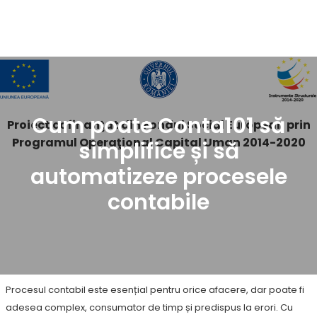
Demo
Cum poate Conta101 să
Proiect cofinanţat din Fondul Social European prin
Programul Operaţional Capital Uman 2014-2020
simplifice și să
automatizeze procesele
contabile
Procesul contabil este esențial pentru orice afacere, dar poate fi
adesea complex, consumator de timp și predispus la erori. Cu